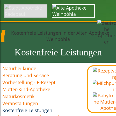
Startseite
Über uns
Karriere
Kontakt
Anfahrt
Kostenfreie Leistungen
Naturheilkunde
Beratung und Service
Vorbestellung - E-Rezept
Mutter-Kind-Apotheke
Naturkosmetik
Veranstaltungen
Kostenfreie Leistungen